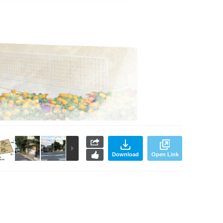
Download
Open Link