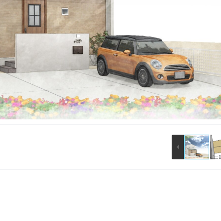
esc
S
Slideshow
M
Maximize
Previous
Next
Close