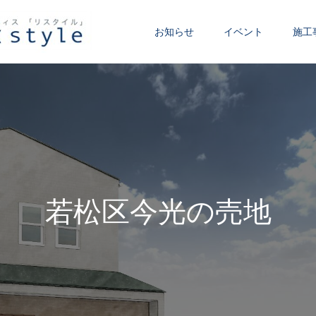
お知らせ
イベント
施工
若
松
区
今
光
の
売
地