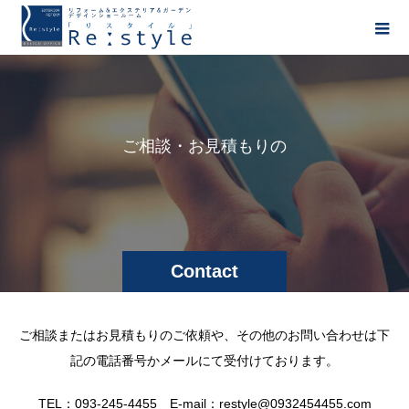
ご
相
談
・
お
見
積
も
り
の
Contact
ご相談またはお見積もりのご依頼や、その他のお問い合わせは下
記の電話番号かメールにて受付けております。
TEL：093-245-4455 E-mail：restyle@0932454455.com