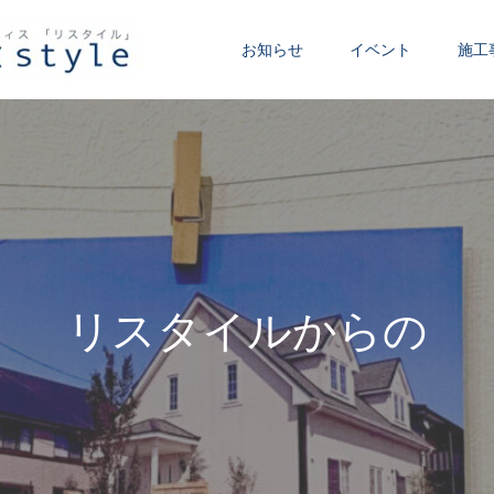
お知らせ
イベント
施工
リ
ス
タ
イ
ル
か
ら
の
お
知
ら
せ
で
す
。