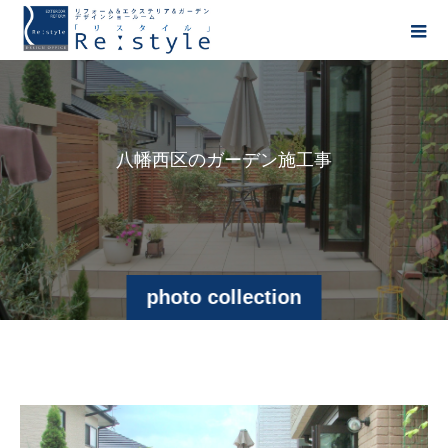
八
幡
西
区
の
ガ
ー
デ
ン
施
工
事
例
photo collection