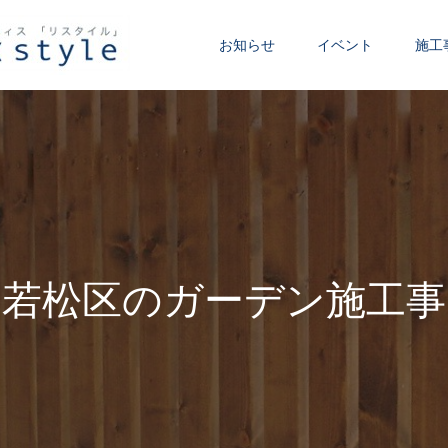
お知らせ
イベント
施工
若
松
区
の
ガ
ー
デ
ン
施
工
事